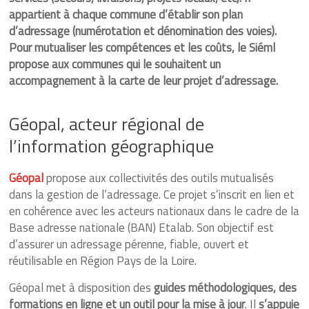
et-
appartient à c
haque commune d’établir son plan
Loire
d’adressage (numérotation et dénomination des voies)
.
Pour mutualiser les compétences et les coûts, le Siéml
Energique
propose aux communes qui le souhaitent un
et
accompagnement à la carte de leur projet d’adressage.
lumineux
depuis
Géopal, acteur régional de
1925
l’information géographique
Géopal
propose aux collectivités des outils mutualisés
dans la gestion de l’adressage. Ce projet s’inscrit en lien et
en cohérence avec les acteurs nationaux dans le cadre de la
Base adresse nationale (BAN) Etalab. Son objectif est
d’assurer un adressage pérenne, fiable, ouvert et
réutilisable en Région Pays de la Loire.
Géopal met à disposition des
guides méthodologiques, des
formations en ligne et un outil pour la mise à jour
. Il
s’appuie