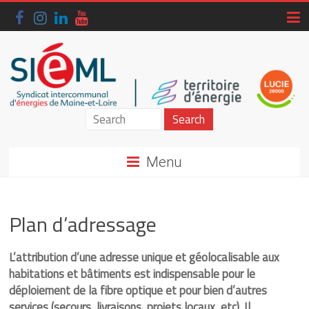
Skip
to
content
Siéml
–
Menu
Syndicat
intercommunal
Plan d’adressage
d'énergies
de
L’attribution d’une adresse unique et géolocalisable aux
habitations et bâtiments est indispensable pour le
Maine-
déploiement de la fibre optique et pour bien d’autres
services (secours, livraisons, projets locaux, etc). Il