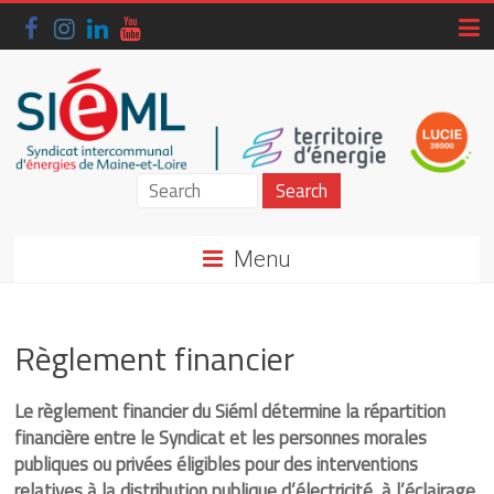
Skip
to
content
Siéml
–
Menu
Syndicat
intercommunal
Règlement financier
d'énergies
de
Le règlement financier du Siéml détermine la répartition
financière entre le Syndicat et les personnes morales
Maine-
publiques ou privées éligibles pour des interventions
relatives à la distribution publique d’électricité, à l’éclairage