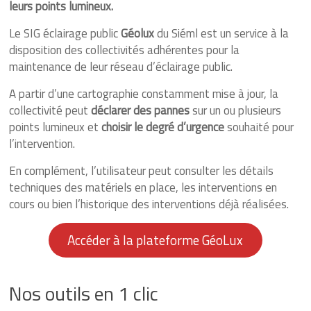
et-
leurs points lumineux.
Loire
Le SIG éclairage public
Géolux
du Siéml est un service à la
disposition des collectivités adhérentes pour la
Energique
maintenance de leur réseau d’éclairage public.
et
lumineux
A partir d’une cartographie constamment mise à jour, la
depuis
collectivité peut
déclarer des pannes
sur un ou plusieurs
1925
points lumineux et
choisir le degré d’urgence
souhaité pour
l’intervention.
En complément, l’utilisateur peut consulter les détails
techniques des matériels en place, les interventions en
cours ou bien l’historique des interventions déjà réalisées.
Accéder à la plateforme GéoLux
Nos outils en 1 clic