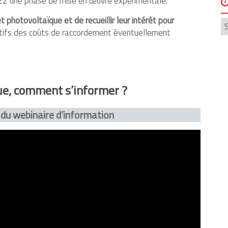
022 une phase de mise en œuvre expérimentale.
jet photovoltaïque et de
recueillir leur intérêt pour
Ar
ctifs des coûts de raccordement éventuellement
ue, comment s’informer ?
 du
webinaire d’information