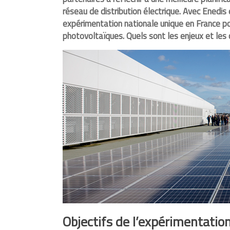
Energique
réseau de distribution électrique. Avec Enedis 
et
expérimentation
nationale unique en France
po
lumineux
photovoltaïques. Quels sont les enjeux et les 
depuis
1925
Objectifs de l’expérimentatio