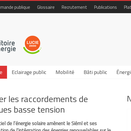
mande publique
Glossaire
Recrutement
Publications
Pla
e
Eclairage public
Mobilité
Bâti public
Énergi
ser les raccordements de
N
ues basse tension
l de l’énergie solaire amènent le Siéml et ses
ation de l’intégration des énergies renouvelables sur le