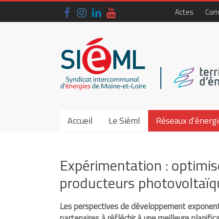
Skip
Actes
Com
to
content
Siéml
–
Syndicat
intercommunal
d'énergies
Accueil
Le Siéml
Réseaux d’énergi
de
Maine-
Expérimentation : optimi
et-
producteurs photovoltaïq
Loire
Les perspectives de développement exponentie
partenaires à réfléchir à une meilleure planific