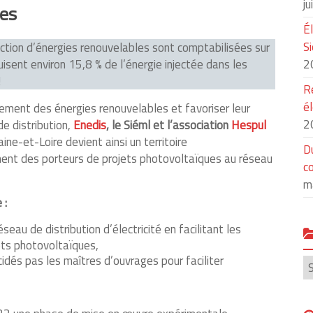
ju
ues
É
S
ction d’énergies renouvelables sont comptabilisées sur
sent environ 15,8 % de l’énergie injectée dans les
2
!
R
él
ment des énergies renouvelables et favoriser leur
2
de distribution,
Enedis
, le Siéml et l’association
Hespul
aine-et-Loire devient ainsi un territoire
D
ment des porteurs de projets photovoltaïques au réseau
co
m
 :
seau de distribution d’électricité en facilitant les
ts photovoltaïques,
idés pas les maîtres d’ouvrages pour faciliter
C