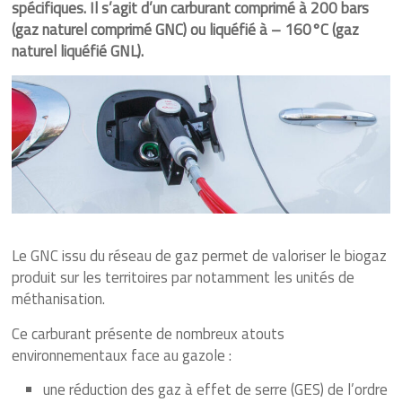
et-
spécifiques. Il s’agit d’un carburant comprimé à 200 bars
Loire
(gaz naturel comprimé GNC) ou liquéfié à – 160°C (gaz
naturel liquéfié GNL).
Energique
et
lumineux
depuis
1925
Le GNC issu du réseau de gaz permet de valoriser le biogaz
produit sur les territoires par notamment les unités de
méthanisation.
Ce carburant présente de nombreux atouts
environnementaux face au gazole :
une réduction des gaz à effet de serre (GES) de l’ordre