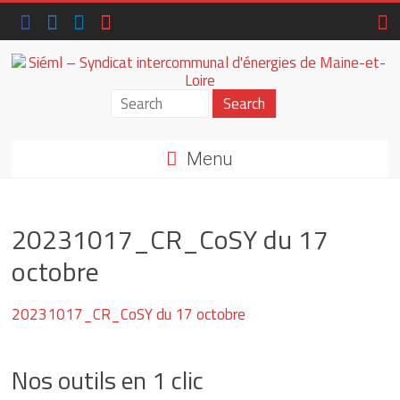
Skip
to
content
Siéml
–
Menu
Syndicat
intercommunal
20231017_CR_CoSY du 17
d'énergies
octobre
de
Maine-
20231017_CR_CoSY du 17 octobre
et-
Nos outils en 1 clic
Loire