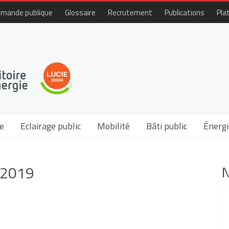
mande publique
Glossaire
Recrutement
Publications
Pla
e
Eclairage public
Mobilité
Bâti public
Énergi
-2019
N