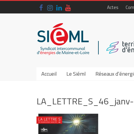
Skip
Actes
Com
to
content
Siéml
–
Syndicat
intercommunal
d'énergies
Accueil
Le Siéml
Réseaux d’énergi
de
Maine-
LA_LETTRE_S_46_janv
et-
Loire