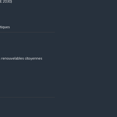
EE 2030)
tiques
ies renouvelables citoyennes