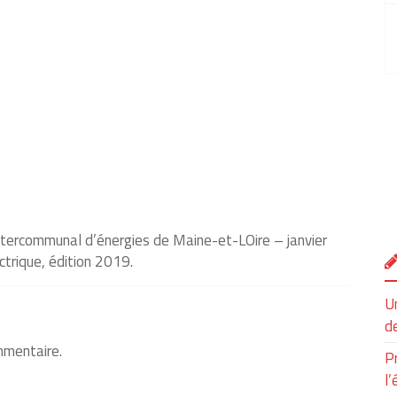
ntercommunal d’énergies de Maine-et-LOire – janvier
ctrique, édition 2019.
Un
de
mmentaire.
P
l