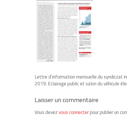
Energique
et
lumineux
depuis
1925
Lettre d’information mensuelle du syndiczat i
2019. Eclairage public et salon du véhicule éle
Laisser un commentaire
Vous devez
vous connecter
pour publier un co