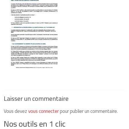
et-
Loire
Energique
et
lumineux
depuis
1925
Laisser un commentaire
Vous devez
vous connecter
pour publier un commentaire.
Nos outils en 1 clic