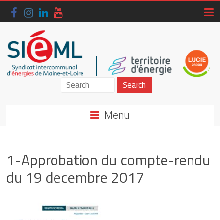
Skip
to
content
Siéml
–
Menu
Syndicat
intercommunal
1-Approbation du compte-rendu
d'énergies
du 19 decembre 2017
de
Maine-