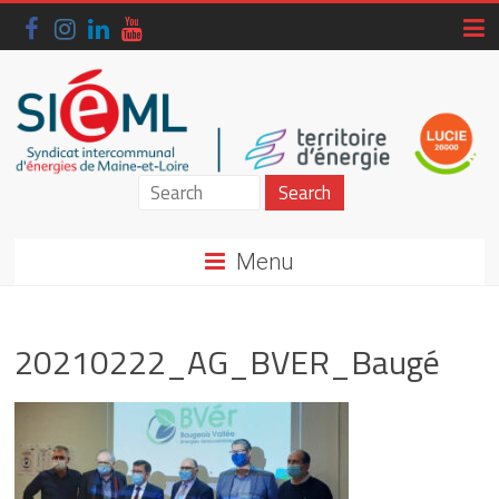
Skip
to
content
Siéml
–
Menu
Syndicat
intercommunal
20210222_AG_BVER_Baugé
d'énergies
de
Maine-