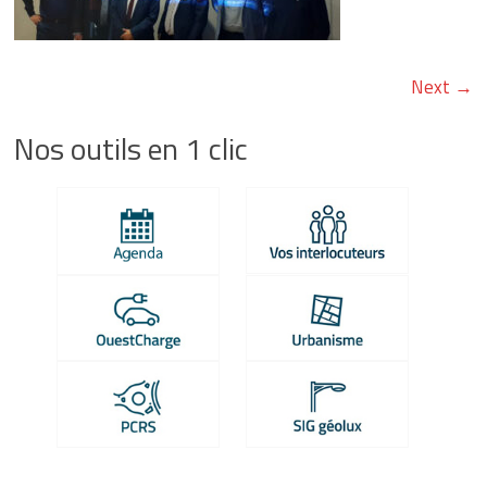
et-
Loire
Next →
Energique
et
Nos outils en 1 clic
lumineux
depuis
1925